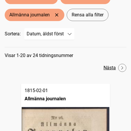
Allmänna journalen
Rensa alla filter
Sortera:
Sökresultat
Visar 1-20 av 24 tidningsnummer
Nästa
1815-02-01
Allmänna journalen