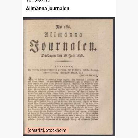
Allmänna journalen
[omärkt], Stockholm