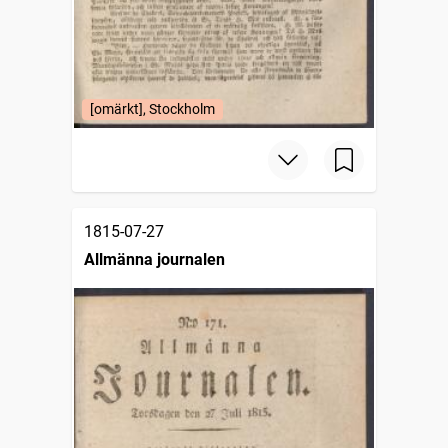
[omärkt], Stockholm
1815-07-27
Allmänna journalen