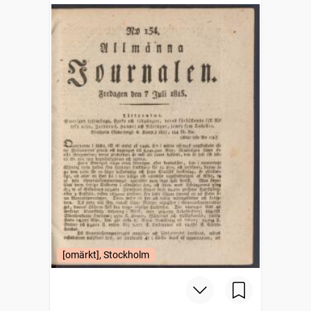
[omärkt], Stockholm