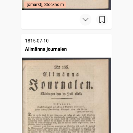
[omärkt], Stockholm
1815-07-10
Allmänna journalen