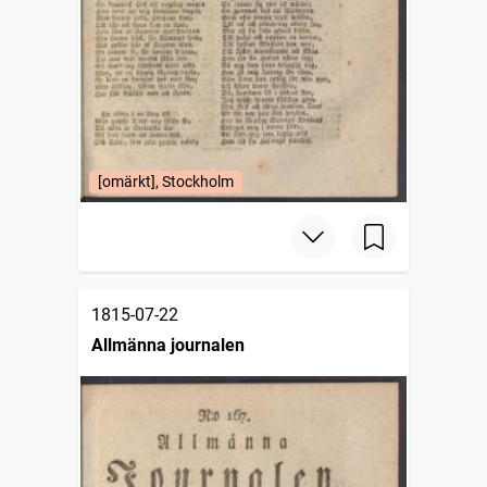
[omärkt], Stockholm
1815-07-22
Allmänna journalen