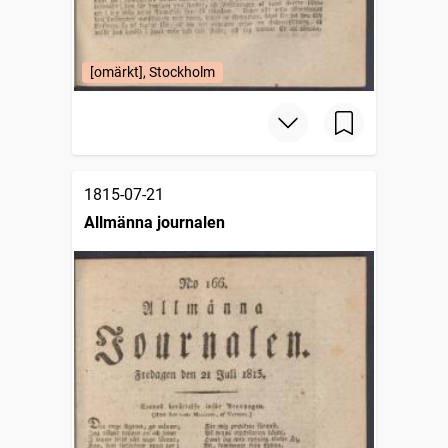
[omärkt], Stockholm
1815-07-21
Allmänna journalen