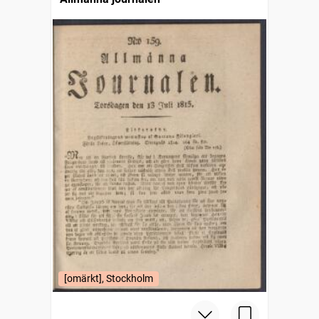
[omärkt], Stockholm