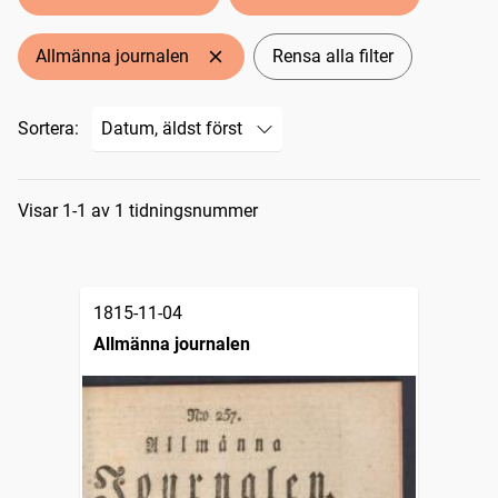
Allmänna journalen
Rensa alla filter
Sortera:
Sökresultat
Visar 1-1 av 1 tidningsnummer
1815-11-04
Allmänna journalen