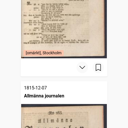
[omärkt], Stockholm
1815-12-07
Allmänna journalen