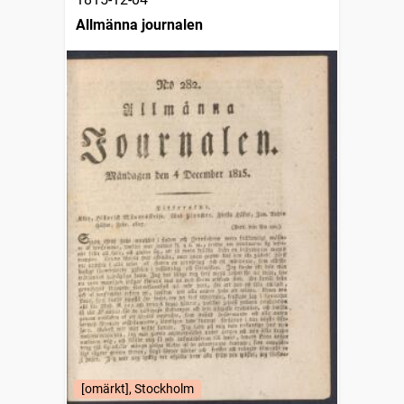
Allmänna journalen
[omärkt], Stockholm