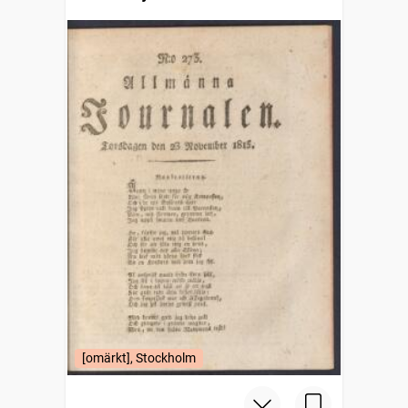
[omärkt], Stockholm