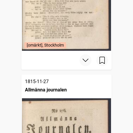
[omärkt], Stockholm
1815-11-27
Allmänna journalen