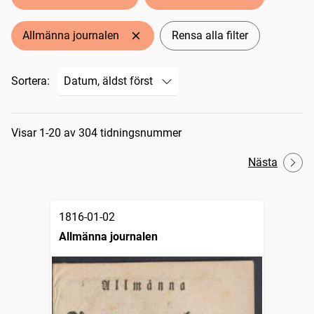
Allmänna journalen
Rensa alla filter
Sortera:
Sökresultat
Visar 1-20 av 304 tidningsnummer
Nästa
1816-01-02
Allmänna journalen