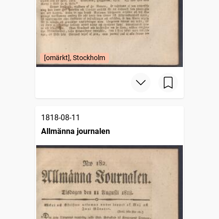
[omärkt], Stockholm
1818-08-11
Allmänna journalen