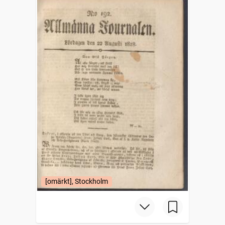
[omärkt], Stockholm