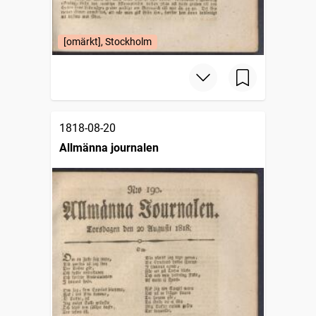
[omärkt], Stockholm
1818-08-20
Allmänna journalen