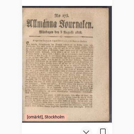
[omärkt], Stockholm