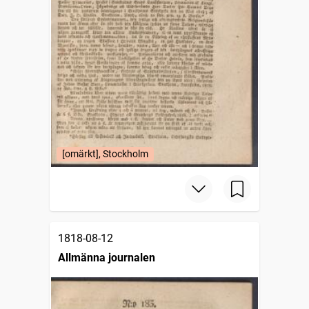
[omärkt], Stockholm
1818-08-12
Allmänna journalen