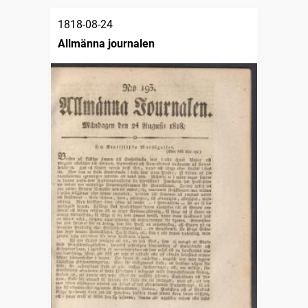
1818-08-24
Allmänna journalen