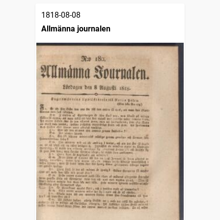
1818-08-08
Allmänna journalen