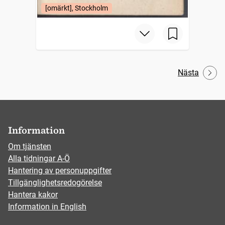
[omärkt], Stockholm
Nästa
Information
Om tjänsten
Alla tidningar A-Ö
Hantering av personuppgifter
Tillgänglighetsredogörelse
Hantera kakor
Information in English