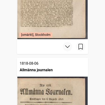
[omärkt], Stockholm
1818-08-06
Allmänna journalen