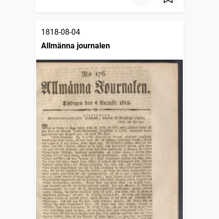
1818-08-04
Allmänna journalen