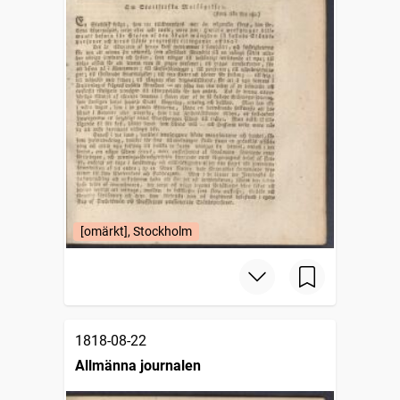
[omärkt], Stockholm
1818-08-22
Allmänna journalen