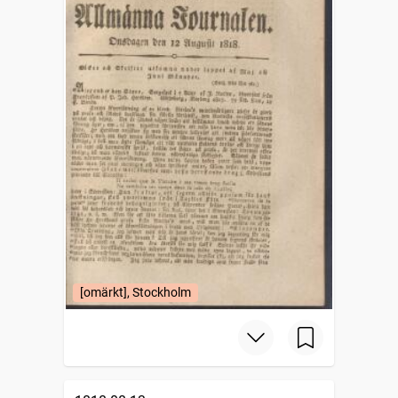
[omärkt], Stockholm