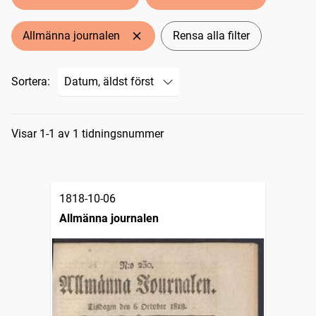
Allmänna journalen
Rensa alla filter
Sortera:
Sökresultat
Visar 1-1 av 1 tidningsnummer
1818-10-06
Allmänna journalen