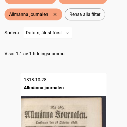
Allmänna journalen
Rensa alla filter
Sortera:
Sökresultat
Visar 1-1 av 1 tidningsnummer
1818-10-28
Allmänna journalen