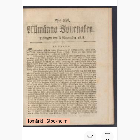
[omärkt], Stockholm