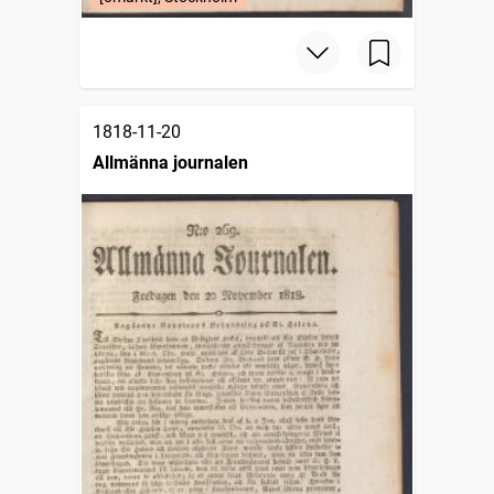
1818-11-20
Allmänna journalen