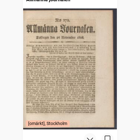
[omärkt], Stockholm