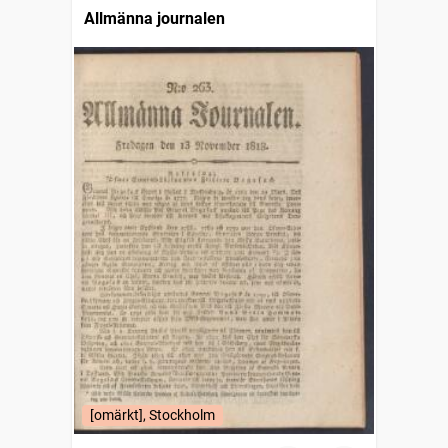
Allmänna journalen
[omärkt], Stockholm