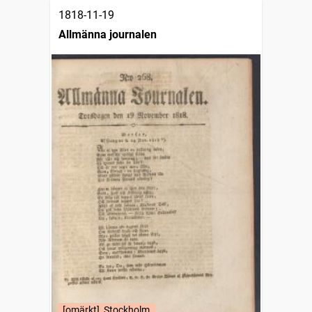
1818-11-19
Allmänna journalen
[omärkt], Stockholm