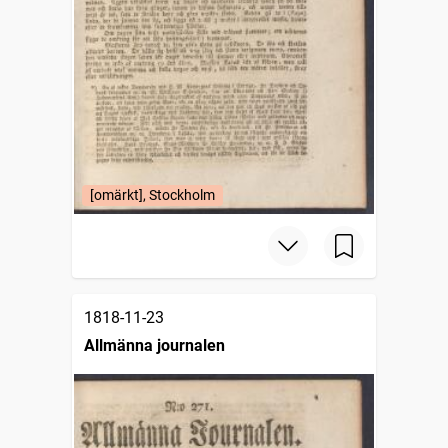
[omärkt], Stockholm
1818-11-23
Allmänna journalen