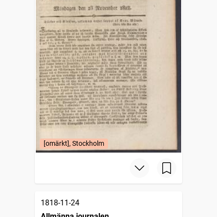
[omärkt], Stockholm
1818-11-24
Allmänna journalen