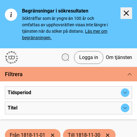
Begränsningar i sökresultaten
Sökträffar som är yngre än 100 år och
omfattas av upphovsrätten visas inte längre i
tjänsten när du söker på distans.
Läs mer om
begränsningen.
Logga in
Om tjänsten
Svenska tidningar
Filtrera
Tidsperiod
Titel
Från 1818-11-01
Till 1818-11-30