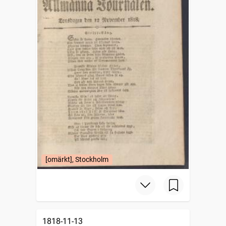
[omärkt], Stockholm
1818-11-13