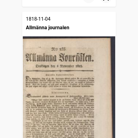
1818-11-04
Allmänna journalen