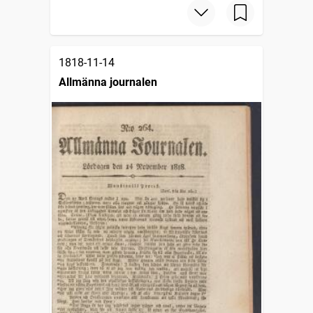
1818-11-14
Allmänna journalen