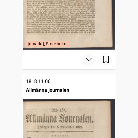
[omärkt], Stockholm
1818-11-06
Allmänna journalen