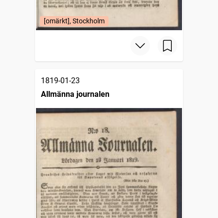
[omärkt], Stockholm
1819-01-23
Allmänna journalen