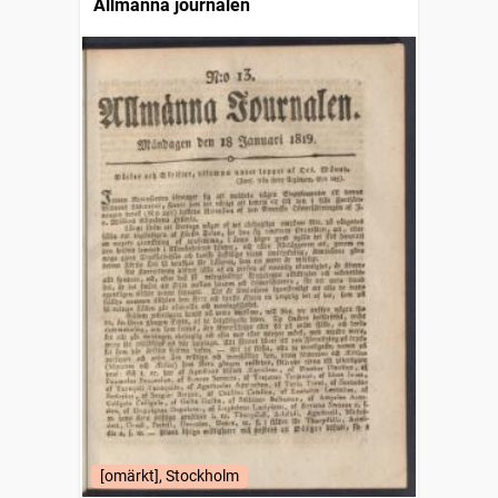
Allmänna journalen
[omärkt], Stockholm