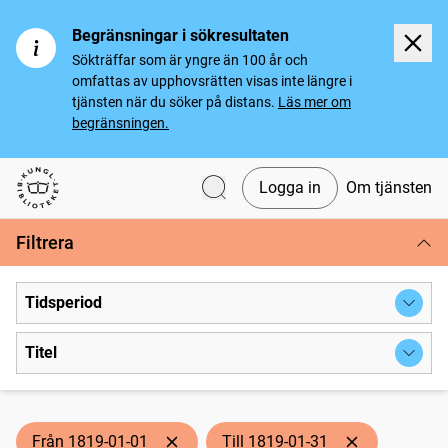
Begränsningar i sökresultaten
Sökträffar som är yngre än 100 år och
omfattas av upphovsrätten visas inte längre i
tjänsten när du söker på distans.
Läs mer om
begränsningen.
Logga in
Om tjänsten
Svenska tidningar
Filtrera
Tidsperiod
Titel
Från 1819-01-01
Till 1819-01-31