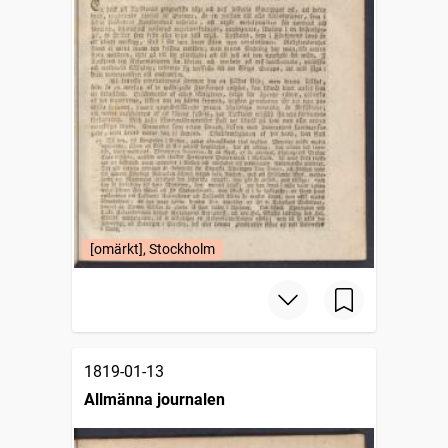
[omärkt], Stockholm
1819-01-13
Allmänna journalen