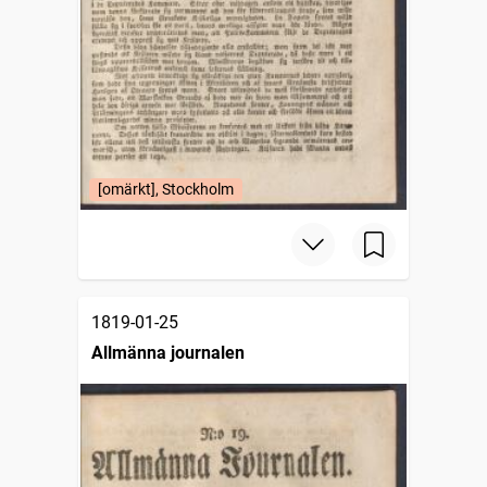
[omärkt], Stockholm
1819-01-25
Allmänna journalen