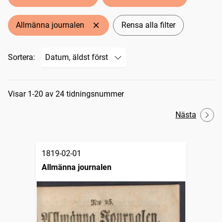
Allmänna journalen
Rensa alla filter
Sortera:
Sökresultat
Visar 1-20 av 24 tidningsnummer
Nästa
1819-02-01
Allmänna journalen