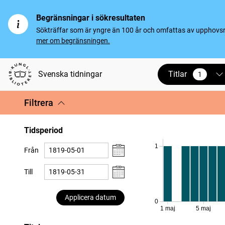
Begränsningar i sökresultaten
Sökträffar som är yngre än 100 år och omfattas av upphovsrät
mer om begränsningen.
Titlar
Svenska tidningar
1
vald
Filtrera
Tidsperiod
1
Från
Till
Applicera datum
0
1 maj
5 maj