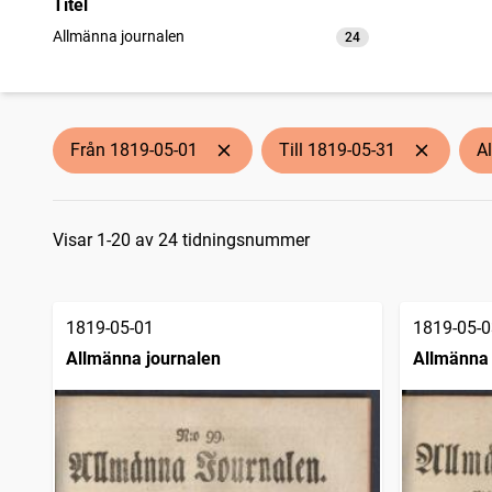
Titel
Allmänna journalen
24
träffar
Från 1819-05-01
Till 1819-05-31
A
Sökresultat
Visar 1-20 av 24 tidningsnummer
1819-05-01
1819-05-0
Allmänna journalen
Allmänna 