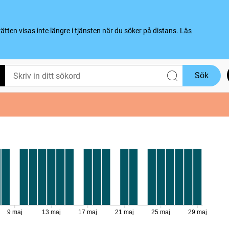
ten visas inte längre i tjänsten när du söker på distans.
Läs
Sök
9 maj
13 maj
17 maj
21 maj
25 maj
29 maj