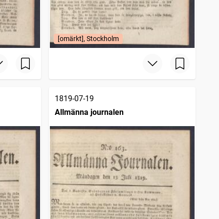
[omärkt], Stockholm
1819-07-19
Allmänna journalen