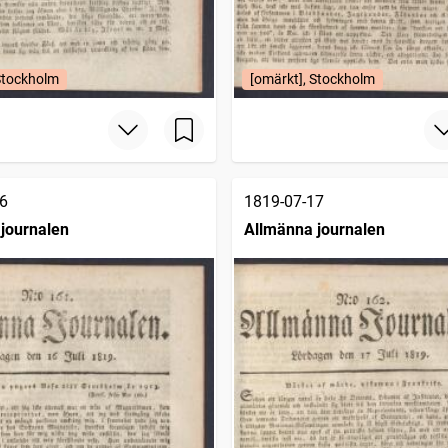
Stockholm
[omärkt], Stockholm
6
1819-07-17
journalen
Allmänna journalen