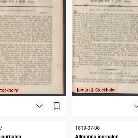
[omärkt], Stockholm
Stockholm
7
1819-07-08
journalen
Allmänna journalen