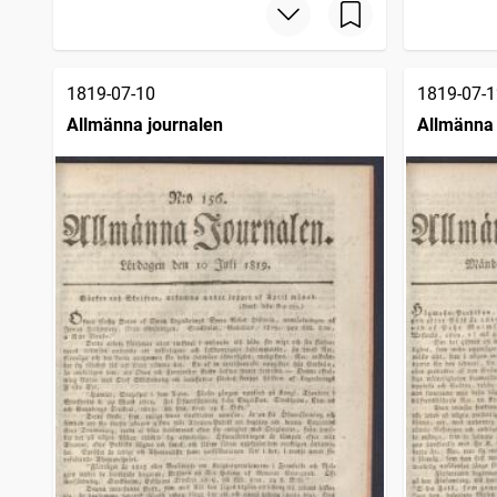
1819-07-10
1819-07-1
Allmänna journalen
Allmänna 