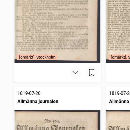
[omärkt], Stockholm
[omärkt], 
1819-07-20
1819-07-2
Allmänna journalen
Allmänna 