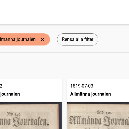
llmänna journalen
Rensa alla filter
2
1819-07-03
journalen
Allmänna journalen