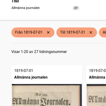
Titel
Allmänna journalen
27
träffar
Från 1819-07-01
Till 1819-07-31
A
Sökresultat
Visar 1-20 av 27 tidningsnummer
1819-07-01
1819-07-0
Allmänna journalen
Allmänna 