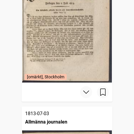
[omärkt], Stockholm
1813-07-03
Allmänna journalen