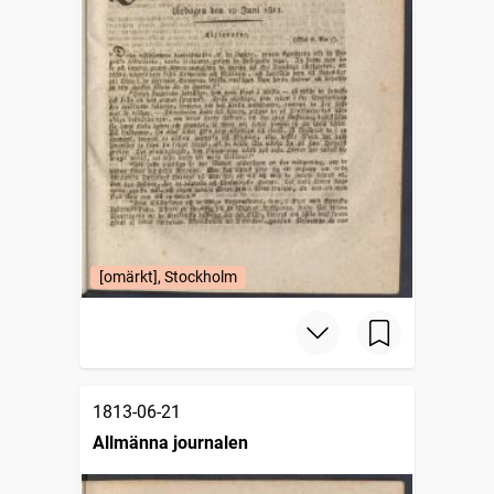
[omärkt], Stockholm
1813-06-21
Allmänna journalen