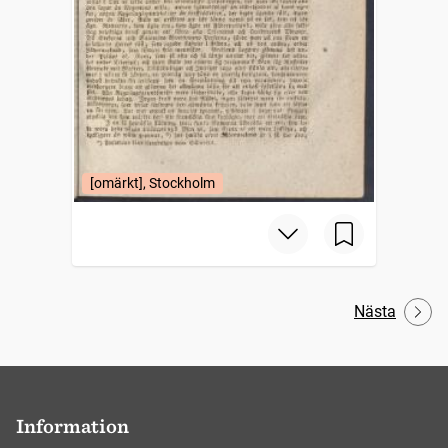
[omärkt], Stockholm
Nästa
Information