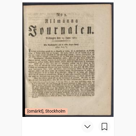
[omärkt], Stockholm