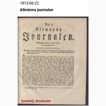
1813-06-22
Allmänna journalen
[omärkt], Stockholm