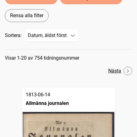
Rensa alla filter
Sortera:
Sökresultat
Visar 1-20 av 754 tidningsnummer
Nästa
1813-06-14
Allmänna journalen