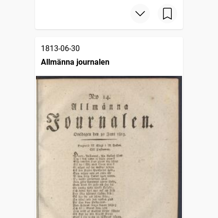
1813-06-30
Allmänna journalen