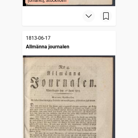
[omärkt], Stockholm
1813-06-17
Allmänna journalen