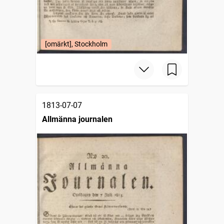
[omärkt], Stockholm
1813-07-07
Allmänna journalen