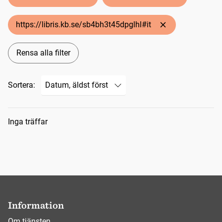
https://libris.kb.se/sb4bh3t45dpglhl#it
Rensa alla filter
Sortera:
Sökresultat
Inga träffar
Information
Om tjänsten