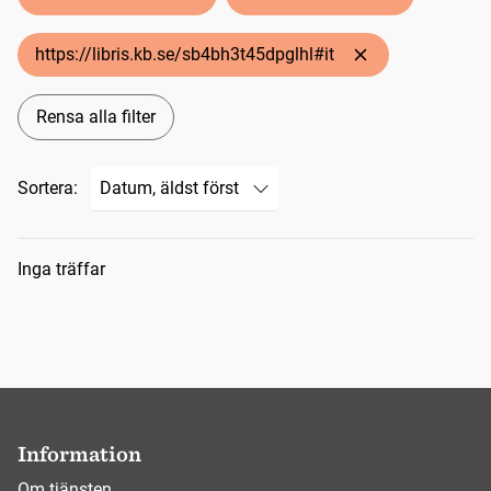
https://libris.kb.se/sb4bh3t45dpglhl#it
Rensa alla filter
Sortera:
Sökresultat
Inga träffar
Information
Om tjänsten