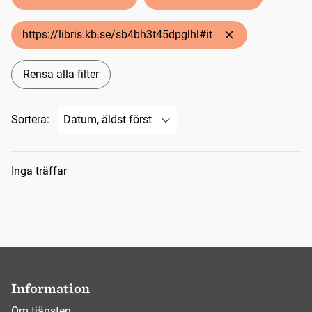
https://libris.kb.se/sb4bh3t45dpglhl#it
Rensa alla filter
Sortera:
Sökresultat
Inga träffar
Information
Om tjänsten