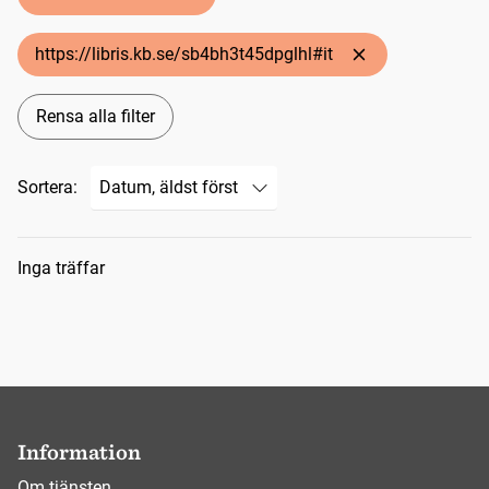
https://libris.kb.se/sb4bh3t45dpglhl#it
Rensa alla filter
Sortera:
Sökresultat
Inga träffar
Information
Om tjänsten