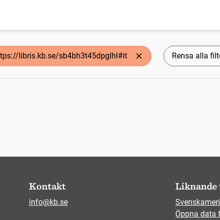
tps://libris.kb.se/sb4bh3t45dpglhl#it
Rensa alla filt
Kontakt
Liknande 
info@kb.se
Svenskameri
Öppna data 