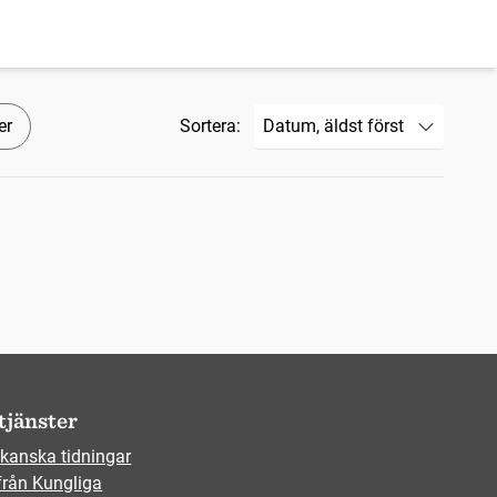
er
Sortera:
tjänster
kanska tidningar
från Kungliga