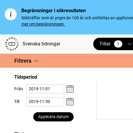
Begränsningar i sökresultaten
Sökträffar som är yngre än 100 år och omfattas av upphovsrät
mer om begränsningen.
Titlar
Svenska tidningar
1
vald
Filtrera
Tidsperiod
Från
Till
Applicera datum