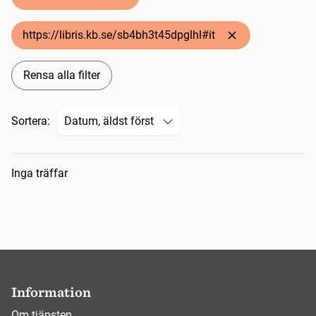
https://libris.kb.se/sb4bh3t45dpglhl#it
Rensa alla filter
Sortera:
Sökresultat
Inga träffar
Information
Om tjänsten