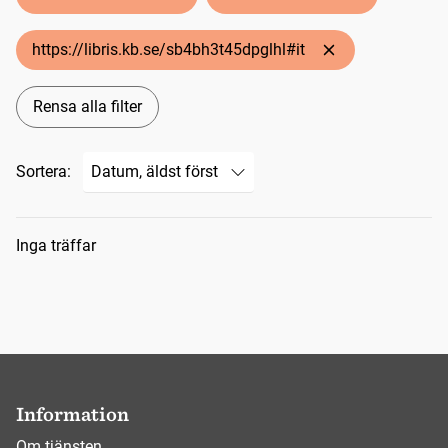
https://libris.kb.se/sb4bh3t45dpglhl#it
Rensa alla filter
Sortera:
Sökresultat
Inga träffar
Information
Om tjänsten