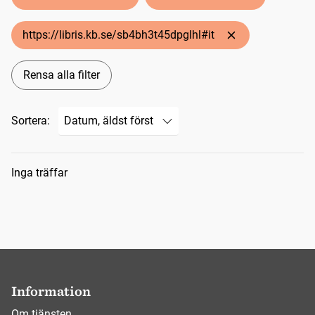
https://libris.kb.se/sb4bh3t45dpglhl#it
Rensa alla filter
Sortera:
Sökresultat
Inga träffar
Information
Om tjänsten