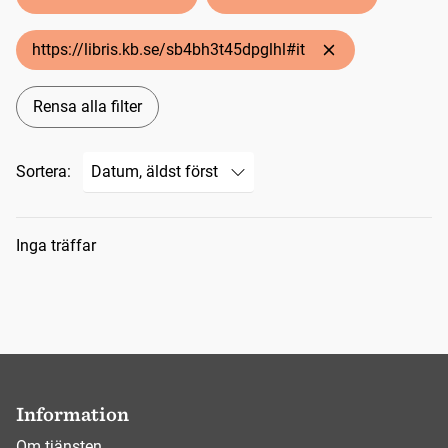
https://libris.kb.se/sb4bh3t45dpglhl#it
Rensa alla filter
Sortera:
Sökresultat
Inga träffar
Information
Om tjänsten