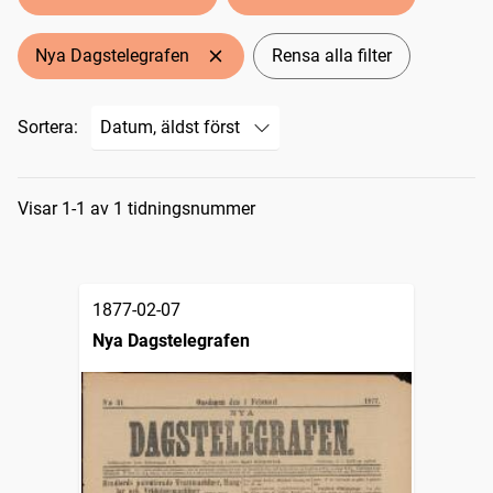
Nya Dagstelegrafen
Rensa alla filter
Sortera:
Sökresultat
Visar 1-1 av 1 tidningsnummer
1877-02-07
Nya Dagstelegrafen