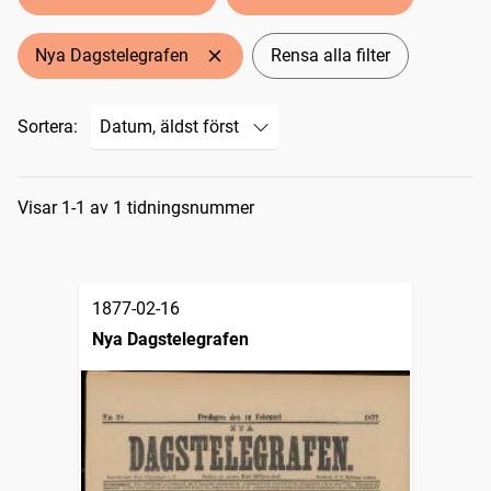
Nya Dagstelegrafen
Rensa alla filter
Sortera:
Sökresultat
Visar 1-1 av 1 tidningsnummer
1877-02-16
Nya Dagstelegrafen