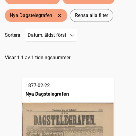
Nya Dagstelegrafen
Rensa alla filter
Sortera:
Sökresultat
Visar 1-1 av 1 tidningsnummer
1877-02-22
Nya Dagstelegrafen