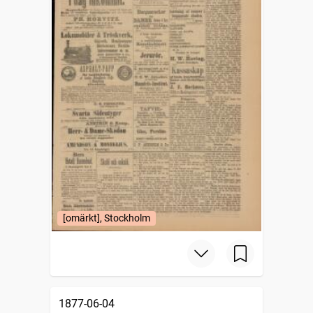
[omärkt], Stockholm
1877-06-04