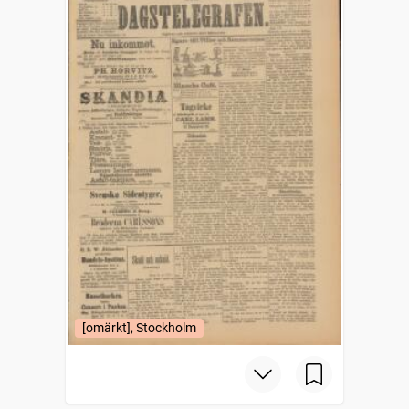
[omärkt], Stockholm