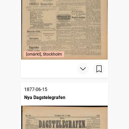
[omärkt], Stockholm
1877-06-15
Nya Dagstelegrafen