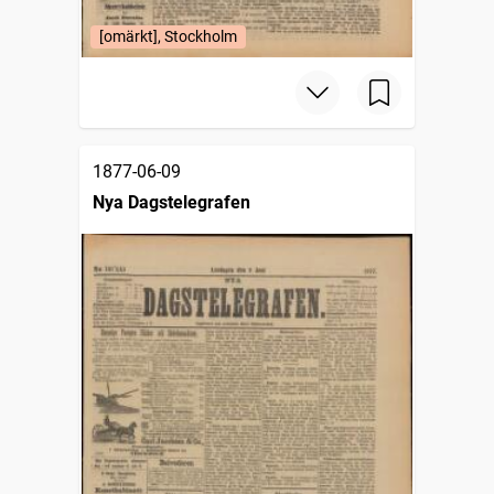
[omärkt], Stockholm
1877-06-09
Nya Dagstelegrafen