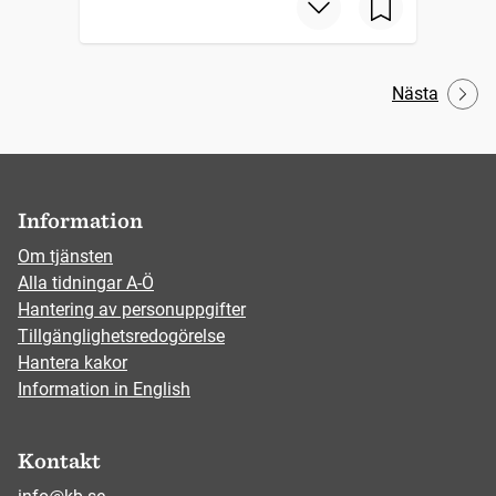
Nästa
Information
Om tjänsten
Alla tidningar A-Ö
Hantering av personuppgifter
Tillgänglighetsredogörelse
Hantera kakor
Information in English
Kontakt