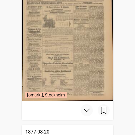
[omärkt], Stockholm
1877-08-20