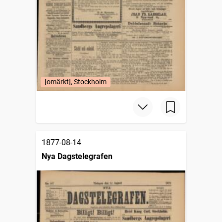
[omärkt], Stockholm
1877-08-14
Nya Dagstelegrafen