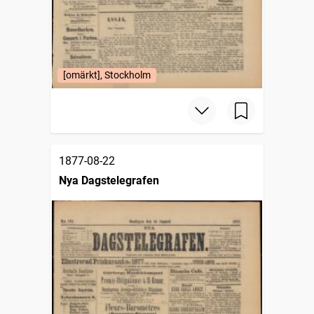
[omärkt], Stockholm
1877-08-22
Nya Dagstelegrafen