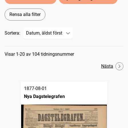
Rensa alla filter
Sortera:
Sökresultat
Visar 1-20 av 104 tidningsnummer
Nästa
1877-08-01
Nya Dagstelegrafen