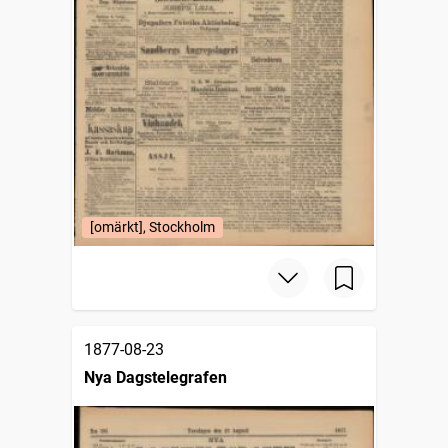
[omärkt], Stockholm
1877-08-23
Nya Dagstelegrafen