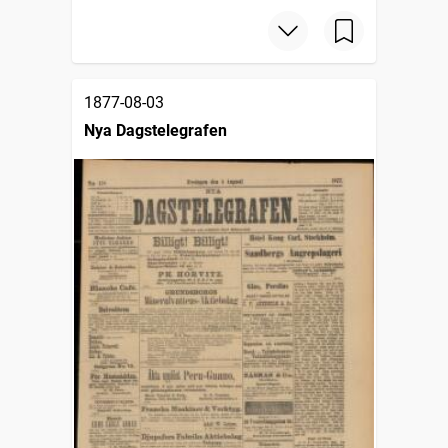
1877-08-03
Nya Dagstelegrafen