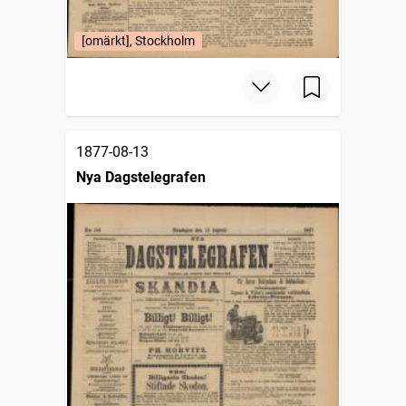
[omärkt], Stockholm
1877-08-13
Nya Dagstelegrafen