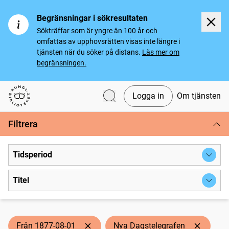
Begränsningar i sökresultaten
Sökträffar som är yngre än 100 år och
omfattas av upphovsrätten visas inte längre i
tjänsten när du söker på distans.
Läs mer om
begränsningen.
Logga in
Om tjänsten
Svenska tidningar
Filtrera
Tidsperiod
Titel
Från 1877-08-01
Nya Dagstelegrafen