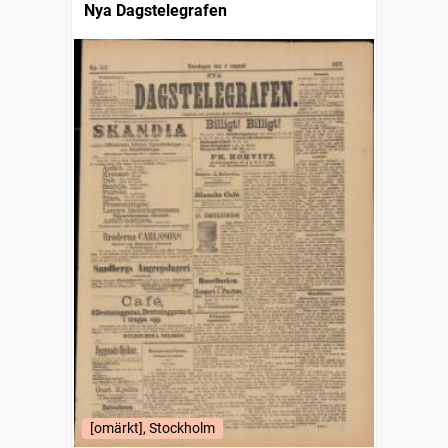
Nya Dagstelegrafen
[omärkt], Stockholm