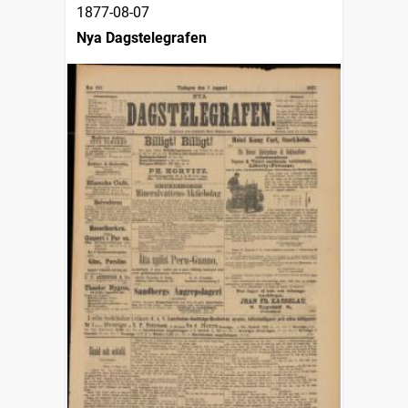
1877-08-07
Nya Dagstelegrafen