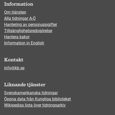
Information
Om tjänsten
Alla tidningar A-Ö
Hantering av personuppgifter
Tillgänglighetsredogörelse
Hantera kakor
Information in English
Kontakt
info@kb.se
Liknande tjänster
Svenskamerikanska tidningar
Öppna data från Kungliga biblioteket
Wikipedias lista över tidningsarkiv