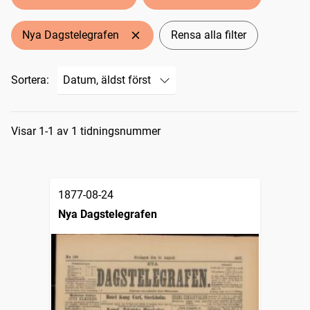
Nya Dagstelegrafen
Rensa alla filter
Sortera:
Sökresultat
Visar 1-1 av 1 tidningsnummer
1877-08-24
Nya Dagstelegrafen