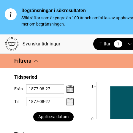
Begränsningar i sökresultaten
Sökträffar som är yngre än 100 år och omfattas av upphovsrät
mer om begränsningen.
Titlar
Svenska tidningar
1
vald
Filtrera
Tidsperiod
1
Från
Till
Applicera datum
0