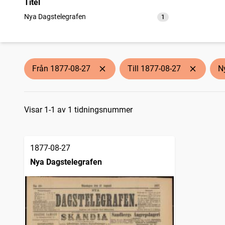
Titel
Nya Dagstelegrafen
1
träffar
Från 1877-08-27
Till 1877-08-27
N
Sökresultat
Visar 1-1 av 1 tidningsnummer
1877-08-27
Nya Dagstelegrafen