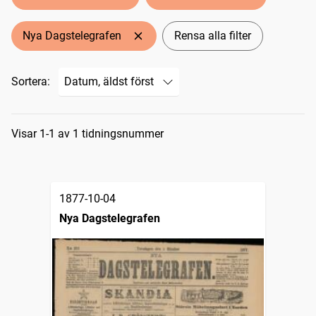
Nya Dagstelegrafen
Rensa alla filter
Sortera:
Sökresultat
Visar 1-1 av 1 tidningsnummer
1877-10-04
Nya Dagstelegrafen