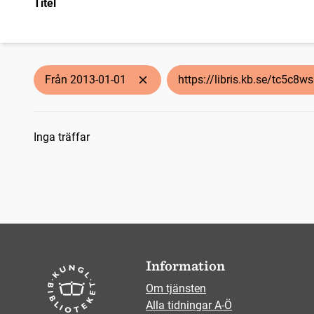
Titel
Från 2013-01-01
https://libris.kb.se/tc5c8ws
Sökresultat
Inga träffar
Information
Om tjänsten
Alla tidningar A-Ö