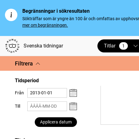
Begränsningar i sökresultaten
Sökträffar som är yngre än 100 år och omfattas av upphovsrät
mer om begränsningen.
Titlar
Svenska tidningar
1
vald
Filtrera
Tidsperiod
Från
Till
Applicera datum