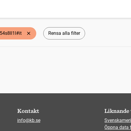
54s8ll1l#it
Rensa alla filter
Kontakt
Liknande 
info@kb.se
Svenskameri
Öppna data 