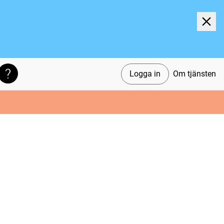
Logga in
Om tjänsten
Söktips