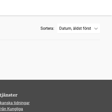
Sortera:
tjänster
kanska tidningar
från Kungliga