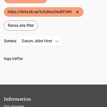
https://libris.kb.se/tc5c8ws54s8ll1l#it
Rensa alla filter
Sortera:
Sökresultat
Inga träffar
Information
Om tjänsten