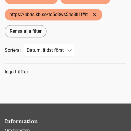
https://libris.kb.se/tc5c8ws54s8ll1l#it
Rensa alla filter
Sortera:
Sökresultat
Inga träffar
Information
Om tjänsten