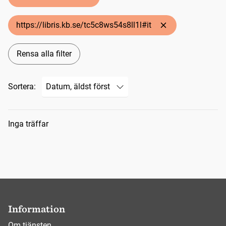
https://libris.kb.se/tc5c8ws54s8ll1l#it
Rensa alla filter
Sortera:
Sökresultat
Inga träffar
Information
Om tjänsten