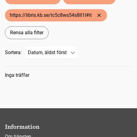
https://libris.kb.se/tc5c8ws54s8ll1l#it
Rensa alla filter
Sortera:
Sökresultat
Inga träffar
Information
Om tjänsten