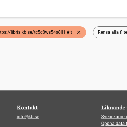
tps://libris.kb.se/tc5c8ws54s8ll1l#it
Rensa alla filte
Kontakt
Liknande 
info@kb.se
Svenskameri
Öppna data 