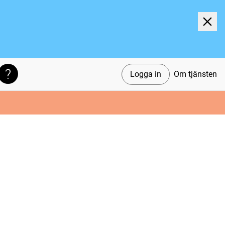
Logga in
Om tjänsten
Söktips