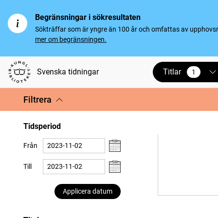
Begränsningar i sökresultaten
Sökträffar som är yngre än 100 år och omfattas av upphovsrät
mer om begränsningen.
Titlar
Svenska tidningar
1
vald
Filtrera
Tidsperiod
Från
Till
Applicera datum