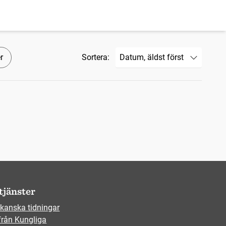
r
Sortera:
tjänster
kanska tidningar
från Kungliga