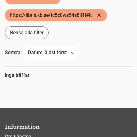
https://libris.kb.se/tc5c8ws54s8ll1l#it
Rensa alla filter
Sortera:
Sökresultat
Inga träffar
Information
Om tjänsten