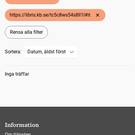
https://libris.kb.se/tc5c8ws54s8ll1l#it
Rensa alla filter
Sortera:
Sökresultat
Inga träffar
Information
Om tjänsten