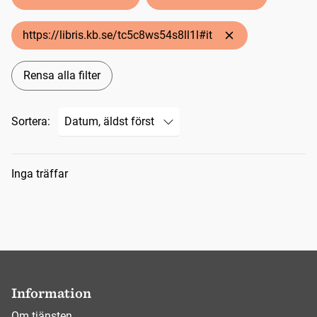
https://libris.kb.se/tc5c8ws54s8ll1l#it
Rensa alla filter
Sortera:
Sökresultat
Inga träffar
Information
Om tjänsten