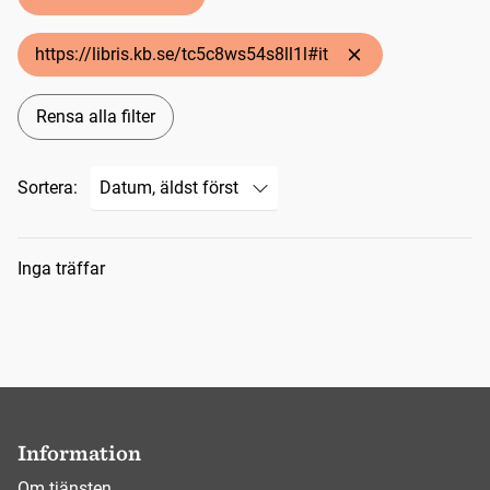
https://libris.kb.se/tc5c8ws54s8ll1l#it
Rensa alla filter
Sortera:
Sökresultat
Inga träffar
Information
Om tjänsten