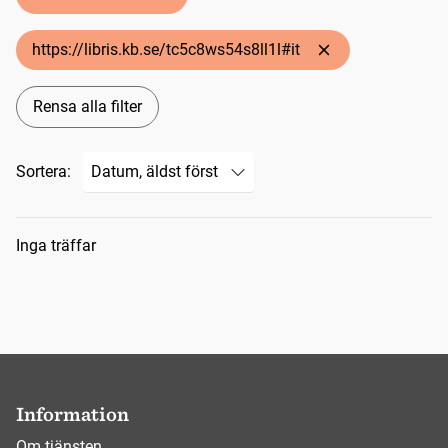
https://libris.kb.se/tc5c8ws54s8ll1l#it
Rensa alla filter
Sortera:
Sökresultat
Inga träffar
Information
Om tjänsten