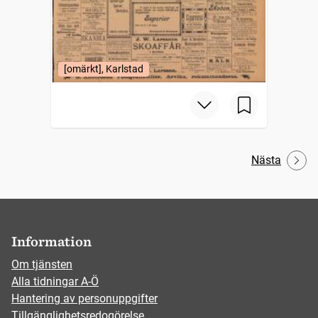
[omärkt], Karlstad
Nästa
Information
Om tjänsten
Alla tidningar A-Ö
Hantering av personuppgifter
Tillgänglighetsredogörelse