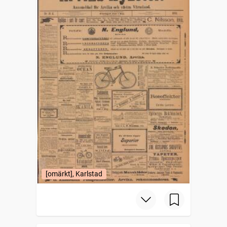
[omärkt], Karlstad