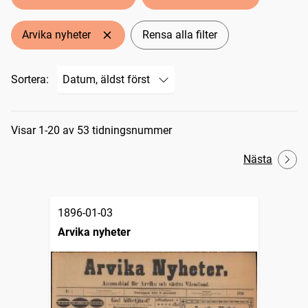
Arvika nyheter
Rensa alla filter
Sortera:
Sökresultat
Visar 1-20 av 53 tidningsnummer
Nästa
1896-01-03
Arvika nyheter