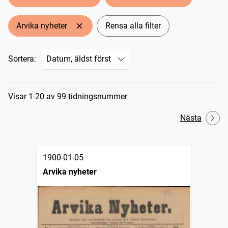
Arvika nyheter
Rensa alla filter
Sortera:
Sökresultat
Visar 1-20 av 99 tidningsnummer
Nästa
1900-01-05
Arvika nyheter