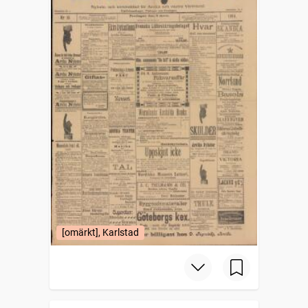
[omärkt], Karlstad