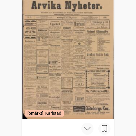
[omärkt], Karlstad