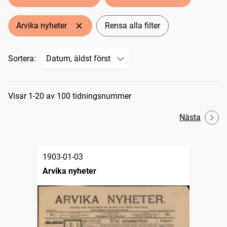
Arvika nyheter
Rensa alla filter
Sortera:
Sökresultat
Visar 1-20 av 100 tidningsnummer
Nästa
1903-01-03
Arvika nyheter