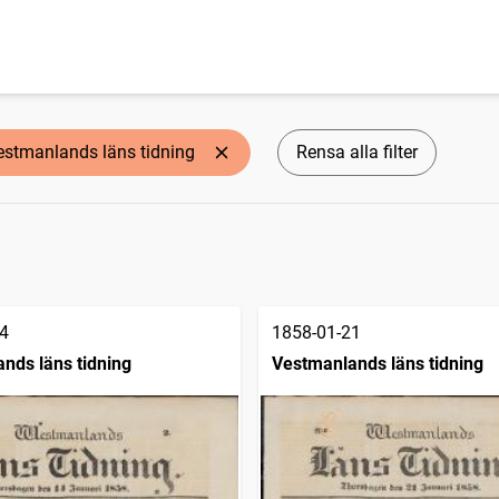
estmanlands läns tidning
Rensa alla filter
4
1858-01-21
nds läns tidning
Vestmanlands läns tidning