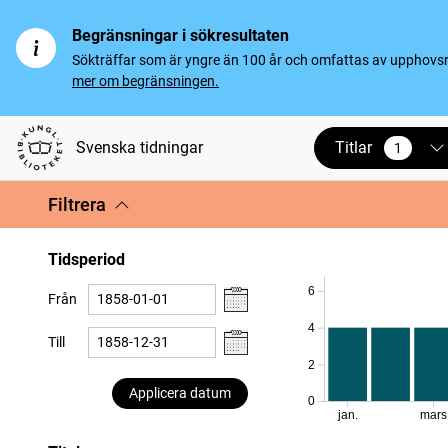
Begränsningar i sökresultaten
Sökträffar som är yngre än 100 år och omfattas av upphovsrät
mer om begränsningen.
Titlar
Svenska tidningar
1
vald
Filtrera
Tidsperiod
6
Från
4
Till
2
Applicera datum
0
jan.
mars