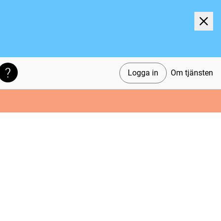
Logga in
Om tjänsten
Söktips