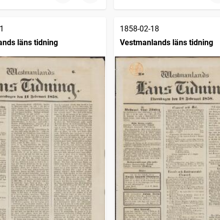
1
1858-02-18
nds läns tidning
Vestmanlands läns tidning