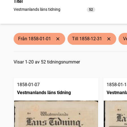
Titel
Vestmanlands läns tidning
52
träffar
Från 1858-01-01
Till 1858-12-31
V
Sökresultat
Visar 1-20 av 52 tidningsnummer
1858-01-07
1858-01-1
Vestmanlands läns tidning
Vestmanla