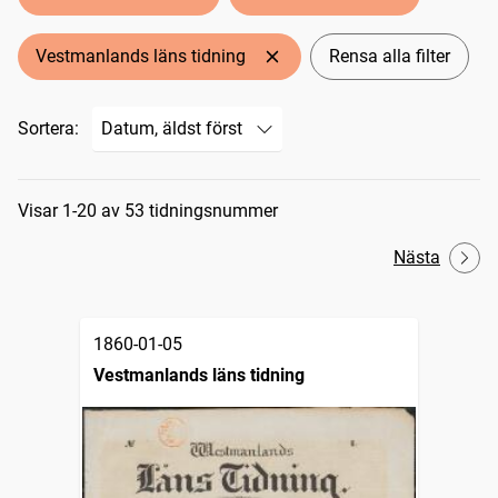
Vestmanlands läns tidning
Rensa alla filter
Sortera:
Sökresultat
Visar 1-20 av 53 tidningsnummer
Nästa
1860-01-05
Vestmanlands läns tidning