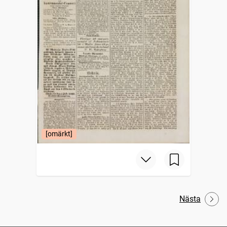
[omärkt]
Nästa