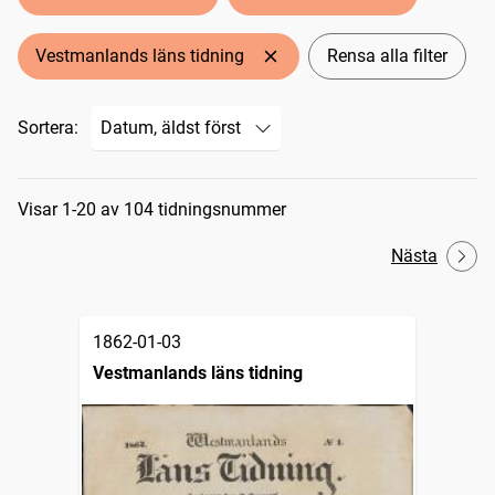
Vestmanlands läns tidning
Rensa alla filter
Sortera:
Sökresultat
Visar 1-20 av 104 tidningsnummer
Nästa
1862-01-03
Vestmanlands läns tidning