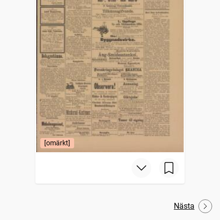
[omärkt]
Nästa