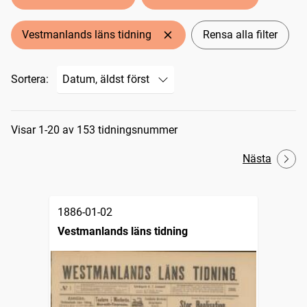
Vestmanlands läns tidning
Rensa alla filter
Sortera:
Sökresultat
Visar 1-20 av 153 tidningsnummer
Nästa
1886-01-02
Vestmanlands läns tidning