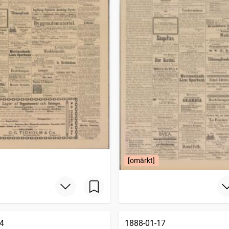
[omärkt]
4
1888-01-17