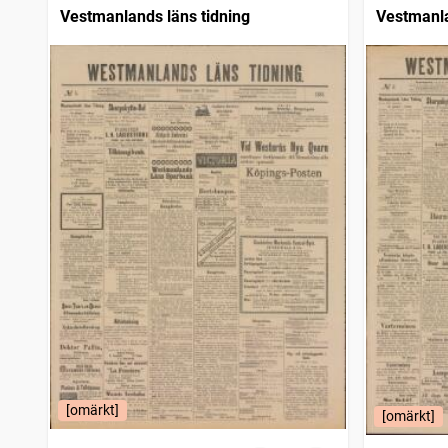
Vestmanlands läns tidning
Vestmanla
[omärkt]
[omärkt]