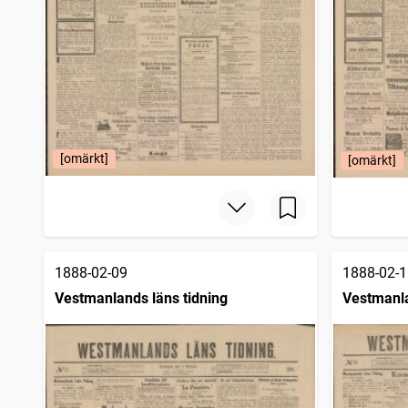
[omärkt]
[omärkt]
1888-02-09
1888-02-1
Vestmanlands läns tidning
Vestmanla