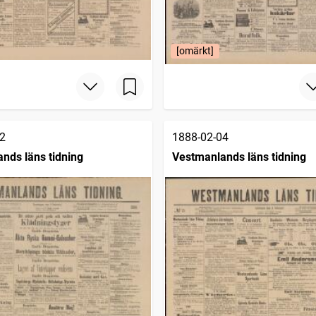
[omärkt]
2
1888-02-04
nds läns tidning
Vestmanlands läns tidning