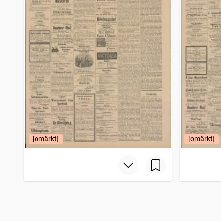
[omärkt]
[omärkt]