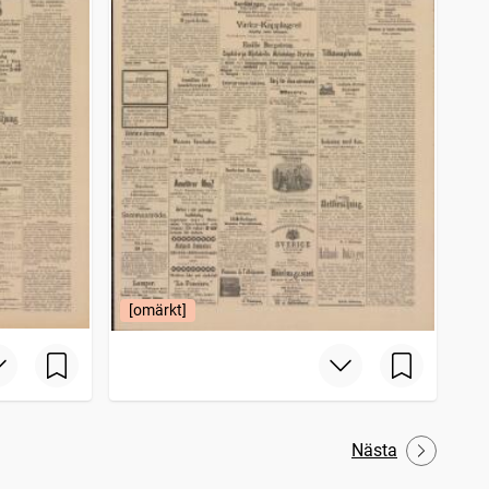
[omärkt]
Nästa