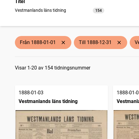
Titel
Vestmanlands läns tidning
154
träffar
Från 1888-01-01
Till 1888-12-31
V
Sökresultat
Visar 1-20 av 154 tidningsnummer
1888-01-03
1888-01-0
Vestmanlands läns tidning
Vestmanla