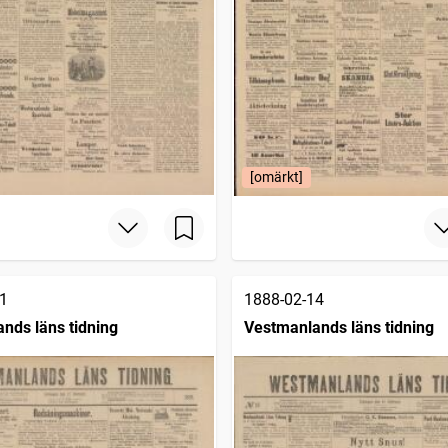
[omärkt]
1
1888-02-14
nds läns tidning
Vestmanlands läns tidning