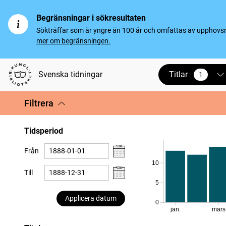
Begränsningar i sökresultaten
Sökträffar som är yngre än 100 år och omfattas av upphovsrät
mer om begränsningen.
Titlar
Svenska tidningar
1
vald
Filtrera
Tidsperiod
Från
10
Till
5
Applicera datum
0
jan.
mars